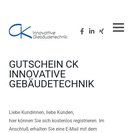
Filtration
Zertifikate
Desinfektion
Presse
Hydraulischen Abgleich
GUTSCHEIN CK
INNOVATIVE
Monitoring
GEBÄUDETECHNIK
Kalkbehandlung
Liebe Kundinnen, liebe Kunden,
hier können Sie sich kostenlos registrieren. Im
Anschluß erhalten Sie eine E-Mail mit dem